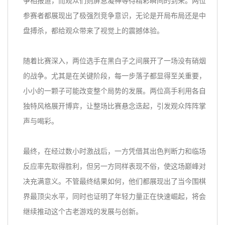
争相报道，而观众们则屏息凝神等待精彩瞬间的到来。两位
参赛者都展现出了极强烈竞争意识，无论是开局布局还是中
盘搏杀，都给观众带来了视觉上的震撼体验。
随着比赛深入，两位选手在黑白子之间展开了一场没有硝烟
的战争。尤其是在关键阶段，每一步落子都显得至关重要，
小小的一颗子可能改变整个局势的发展。两位高手利用各自
独特风格展开博弈，让整场比赛悬念迭起，引发观众阵阵掌
声与喝彩。
最终，在经过数小时激战后，一方凭借其出色判断力和临场
反应率先取得胜利，但另一方同样表现不俗，使这场巅峰对
决充满意义。不管最终结果如何，他们都展现出了当今围棋
界最顶尖水平，同时也证明了年轻力量正在快速崛起，将会
继续推动这个古老游戏的发展与创新。