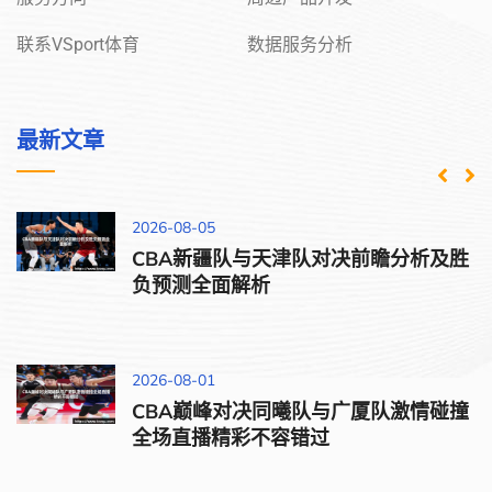
联系VSport体育
数据服务分析
最新文章
2026-08-05
CBA新疆队与天津队对决前瞻分析及胜
负预测全面解析
2026-08-01
CBA巅峰对决同曦队与广厦队激情碰撞
全场直播精彩不容错过