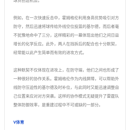
球员创造机会。
例如，在一次快速反击中，霍姆格伦利用身高优势吸引对方
防守，然后迅速将球传给外线空位投篮的基尔德，而后者毫
不犹豫地命中了三分，这样精彩的一幕体现出他们之间日益
增长的化学反应。此外，两人在挡拆后的配合也十分默契，
经常能以此产生简单而有效的进攻方式。
这种默契不仅体现在进攻上，在防守端，他们之间也形成了
一种很好的协作关系。霍姆格伦作为内线屏障，可以帮助外
线防守压迫性的基尔德及时补位，与此同时又能迅速调整自
己位置来应对对方突袭。这样的协作模式无疑提升了雷霆队
整体防御效率，是重建过程中不可或缺的一部分。
V体育