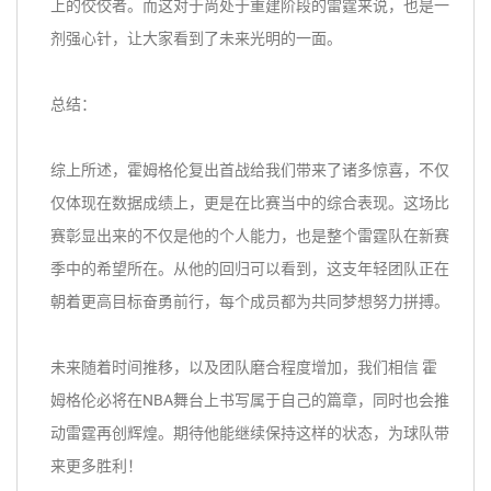
上的佼佼者。而这对于尚处于重建阶段的雷霆来说，也是一
剂强心针，让大家看到了未来光明的一面。
总结：
综上所述，霍姆格伦复出首战给我们带来了诸多惊喜，不仅
仅体现在数据成绩上，更是在比赛当中的综合表现。这场比
赛彰显出来的不仅是他的个人能力，也是整个雷霆队在新赛
季中的希望所在。从他的回归可以看到，这支年轻团队正在
朝着更高目标奋勇前行，每个成员都为共同梦想努力拼搏。
未来随着时间推移，以及团队磨合程度增加，我们相信 霍
姆格伦必将在NBA舞台上书写属于自己的篇章，同时也会推
动雷霆再创辉煌。期待他能继续保持这样的状态，为球队带
来更多胜利！