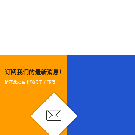
订阅我们的最新消息！
请在此处留下您的电子邮箱