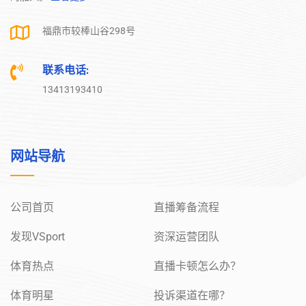
福鼎市较棒山谷298号
联系电话:
13413193410
网站导航
公司首页
直播筹备流程
发现VSport
资深运营团队
体育热点
直播卡顿怎么办？
体育明星
投诉渠道在哪？