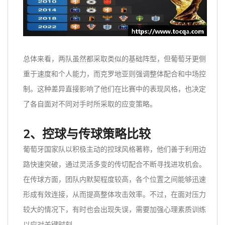
总体来看，两队虽然都采取类似的基础阵型，但葡萄牙更侧
重于速度和个人能力，而克罗地亚则强调整体配合和中场控
制。这种差异直接影响了他们在比赛中的表现风格，也决定
了各自面对不同对手时所采取的应变策略。
2、控球与传球策略比较
葡萄牙国家队以积极主动的控球风格著称，他们善于利用边
路快速突破，通过灵活多变的传切配合不断寻找进攻机会。
在传球方面，团队内默契程度较高，各个位置之间能够迅速
形成有效连接，从而提高整体攻击效率。不过，在面对压力
较大的情况下，有时也会出现失误，需要加强心理素质训练
以应对关键时刻。