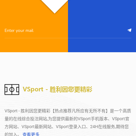
VSport - 胜利因您更精彩【热点推荐凡所应有无所不有】是一个高质
量的在线综合投注网站,为您提供最新的VSport手机版本、VSport官
方网站、VSport最新网站、VSport登录入口、24H在线服务,期待您
的加入。
查看更多