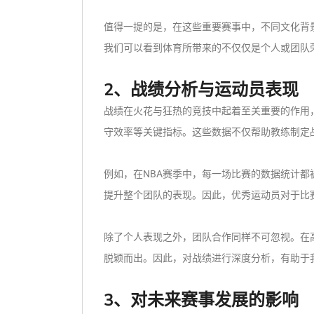
值得一提的是，在这些重要赛事中，不同文化背
我们可以看到体育所带来的不仅仅是个人或团队
2、战绩分析与运动员表现
战绩在火花与狂热的竞技中起着至关重要的作用
守效率等关键指标。这些数据不仅帮助教练制定
例如，在NBA赛季中，每一场比赛的数据统计
提升整个团队的表现。因此，优秀运动员对于比
除了个人表现之外，团队合作同样不可忽视。在
脱颖而出。因此，对战绩进行深度分析，有助于
3、对未来赛事发展的影响