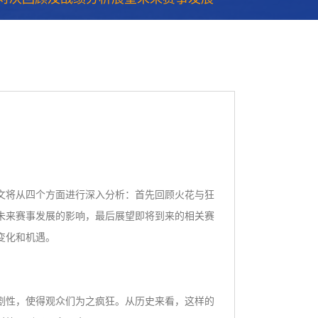
文将从四个方面进行深入分析：首先回顾火花与狂
未来赛事发展的影响，最后展望即将到来的相关赛
变化和机遇。
剧性，使得观众们为之疯狂。从历史来看，这样的