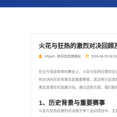
火花与狂热的激烈对决回顾
VSport - 胜利因您更精彩
2026-06-29 06:23
在当今竞技体育的舞台上，火花与狂热的激烈对
热对决的历史背景及其重要赛事，其次探讨这类
事及其潜在的发展方向。通过这些方面，我们能
1、历史背景与重要赛事
火花与狂热的激烈对决源于多个运动项目中，尤