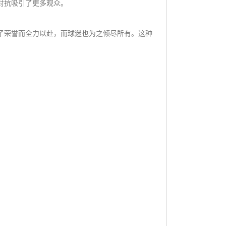
对抗吸引了更多观众。
了荣誉而全力以赴，而球迷也为之倾尽所有。这种