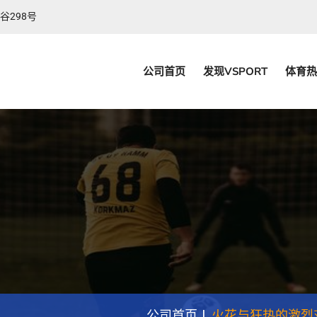
山谷298号
公司首页
发现VSPORT
体育热
公司首页
火花与狂热的激烈