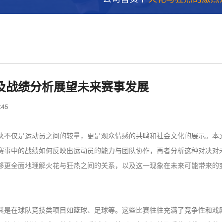
及战绩分析展望未来赛事发展
:45
决不仅是运动员之间的较量，更是观众情感的共鸣和社会文化的展示。本
赛事中的战绩如何反映出运动员的能力与团队协作，再者分析这种对决对
够更全面地理解火花与狂热之间的关系，以及这一现象在未来可能带来的
其是在球队竞技类项目如篮球、足球等。这些比赛往往充满了竞争性和戏