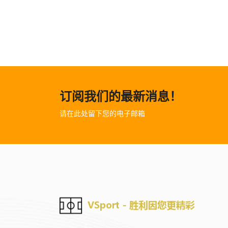
订阅我们的最新消息！
请在此处留下您的电子邮箱