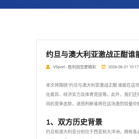
约旦与澳大利亚激战正酣谁
VSport - 胜利因您更精彩
2026-06-21 10:17
本文将围绕“约旦与澳大利亚激战正酣 谁能在这
化差异、经济实力及体育竞技等。此外，我们还
间的竞争态势，进而判断谁将在这场激烈较量中
1、双方历史背景
约旦和澳大利亚分别位于西亚和大洋洲，拥有各