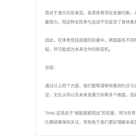
而对于澳大利亚来说，各类体育项目发展均衡，
量观众。而这种全民参与运动不仅促进了身体素
因此，在体育竞技层面的较量中，两国虽有不同
程，并可能成为未来合作的新契机。
总结：
通过以上四个方面，我们能够清晰地看到约旦与
淀、文化认同以及未来发展方向等多个维度。因
Total, 这场关于“谁能脱颖而出”的较量，
比赛结果保持关注，将有助于我们更好理解未来