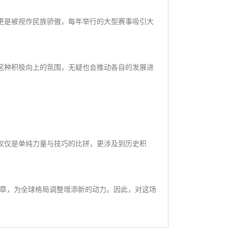
更是被视作民族骄傲，每年举行的大型赛事吸引大
这种积极向上的氛围，无疑也会推动各自的发展进
仅仅是单纯力量与技巧的比拼，更涉及到历史积
的篇章，为全球格局调整增添新的动力。因此，对这场