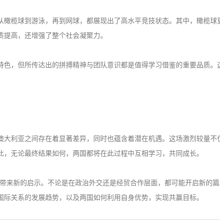
从橄榄球到游泳，再到网球，都展现出了高水平竞技状态。其中，橄榄球
质提高，还增强了整个社会凝聚力。
特色，但所传达出的拼搏精神与团队意识都是值得学习借鉴的重要品质。
澳大利亚之间存在着显著差异，同时也蕴含着潜在机遇。这场激烈较量不
此，无论最终结果如何，两国都将在此过程中互相学习，共同成长。
将为世界带来新的启示。不论是在政治外交还是经贸合作层面，都可能开启新
国际关系的发展趋势，以及两国如何利用自身优势，实现共赢目标。