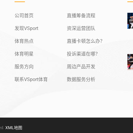
公司首页
直播筹备流程
2026-08-05
瞻
CBA新疆队与天津队对决前瞻
发现VSport
资深运营团队
分析及胜负预测全面解析
体育热点
直播卡顿怎么办？
体育明星
投诉渠道在哪？
2026-08-01
队
CBA巅峰对决同曦队与广厦队
服务方向
周边产品开发
错
激情碰撞全场直播精彩不容错
联系VSport体育
数据服务分析
过
ed.
XML地图