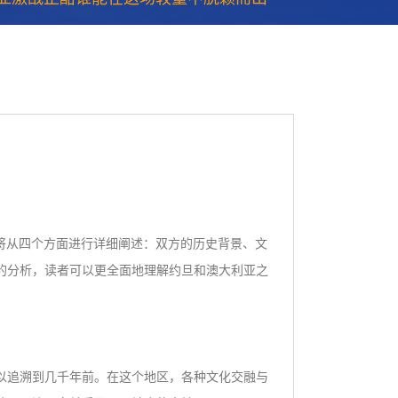
章将从四个方面进行详细阐述：双方的历史背景、文
的分析，读者可以更全面地理解约旦和澳大利亚之
以追溯到几千年前。在这个地区，各种文化交融与