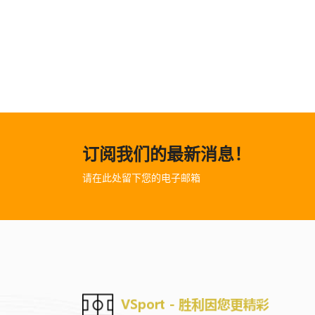
订阅我们的最新消息！
请在此处留下您的电子邮箱