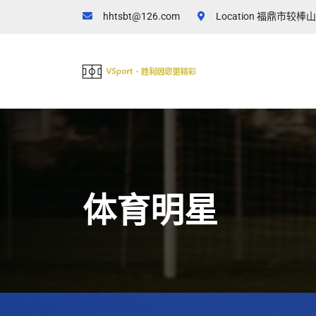
hhtsbt@126.com
Location 福鼎市较棒
体育明星