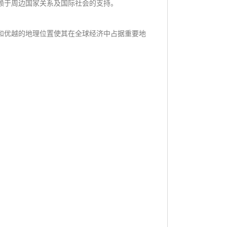
赖于周边国家关系及国际社会的支持。
和优越的地理位置使其在全球经济中占据重要地