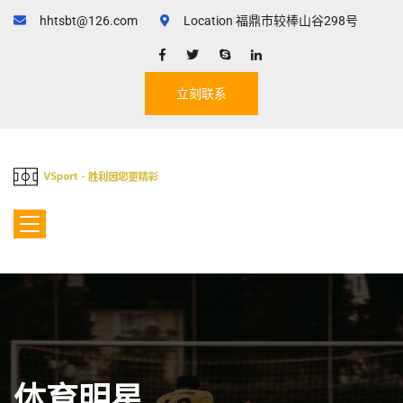
hhtsbt@126.com
Location 福鼎市较棒山谷298号
立刻联系
体育明星