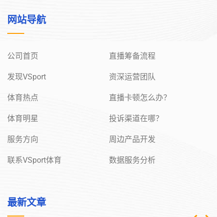
网站导航
公司首页
直播筹备流程
发现VSport
资深运营团队
体育热点
直播卡顿怎么办？
体育明星
投诉渠道在哪？
服务方向
周边产品开发
联系VSport体育
数据服务分析
最新文章