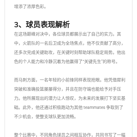
增添了浓厚色彩。
3、球员表现解析
在这场巅峰对决中，各位球员都展示出了自己的实力。其
中，火箭队的一名后卫成为全场焦点，他不仅贡献了高分，
还多次完成关键助攻，在关键时刻帮助球队稳定局势。他出
色的个人能力和冷静沉着为他赢得了“关键先生”的称号。
而马刺方面，一名年轻的小前锋同样表现抢眼。他凭借犀利
突破和准确投篮屡屡得分，并且在防守端也能给予对手压
力。他所展现出的潜力让人惊叹，为未来的发展打下坚实基
础。此外，他还通过积极跑动为其他 teammates 争取到了
不少机会，使整支球队更加流畅。
整个比赛中，不同角色球员之间相互协作，共同书写了一幅