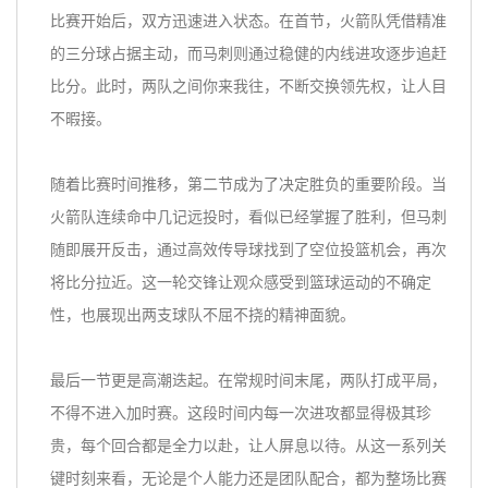
比赛开始后，双方迅速进入状态。在首节，火箭队凭借精准
的三分球占据主动，而马刺则通过稳健的内线进攻逐步追赶
比分。此时，两队之间你来我往，不断交换领先权，让人目
不暇接。
随着比赛时间推移，第二节成为了决定胜负的重要阶段。当
火箭队连续命中几记远投时，看似已经掌握了胜利，但马刺
随即展开反击，通过高效传导球找到了空位投篮机会，再次
将比分拉近。这一轮交锋让观众感受到篮球运动的不确定
性，也展现出两支球队不屈不挠的精神面貌。
最后一节更是高潮迭起。在常规时间末尾，两队打成平局，
不得不进入加时赛。这段时间内每一次进攻都显得极其珍
贵，每个回合都是全力以赴，让人屏息以待。从这一系列关
键时刻来看，无论是个人能力还是团队配合，都为整场比赛