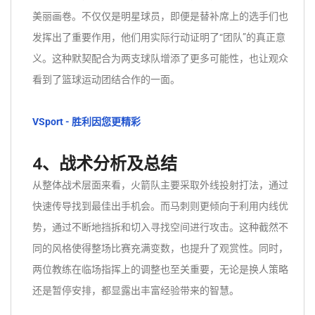
美丽画卷。不仅仅是明星球员，即便是替补席上的选手们也
发挥出了重要作用，他们用实际行动证明了“团队”的真正意
义。这种默契配合为两支球队增添了更多可能性，也让观众
看到了篮球运动团结合作的一面。
VSport - 胜利因您更精彩
4、战术分析及总结
从整体战术层面来看，火箭队主要采取外线投射打法，通过
快速传导找到最佳出手机会。而马刺则更倾向于利用内线优
势，通过不断地挡拆和切入寻找空间进行攻击。这种截然不
同的风格使得整场比赛充满变数，也提升了观赏性。同时，
两位教练在临场指挥上的调整也至关重要，无论是换人策略
还是暂停安排，都显露出丰富经验带来的智慧。