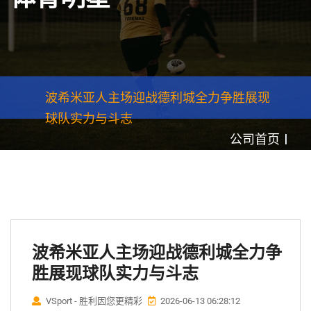
波希米亚人主场迎战德利城全力争胜展现
球队实力与斗志
公司首页
波希米亚人主场迎战德利城全力争
胜展现球队实力与斗志
VSport - 胜利因您更精彩
2026-06-13 06:28:12