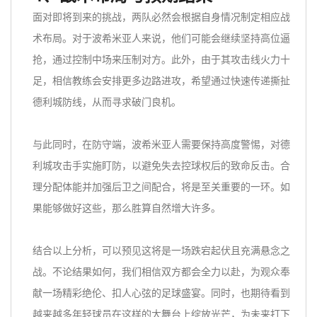
面对即将到来的挑战，两队必然会根据自身情况制定相应战
术布局。对于波希米亚人来说，他们可能会继续坚持高位逼
抢，通过控制中场来压制对方。此外，由于其攻击线火力十
足，相信教练会安排更多边路进攻，希望通过快速传递撕扯
德利城防线，从而寻求破门良机。
与此同时，在防守端，波希米亚人需要保持高度警惕，对德
利城攻击手实施盯防，以避免失去控球权后的致命反击。合
理分配体能并加强后卫之间配合，将是至关重要的一环。如
果能够做好这些，那么胜算自然增大许多。
结合以上分析，可以预见这将是一场跌宕起伏且充满悬念之
战。不论结果如何，我们相信双方都会全力以赴，为观众奉
献一场精彩绝伦、扣人心弦的足球盛宴。同时，也期待看到
越来越多年轻球员在这样的大舞台上绽放光芒，为未来打下