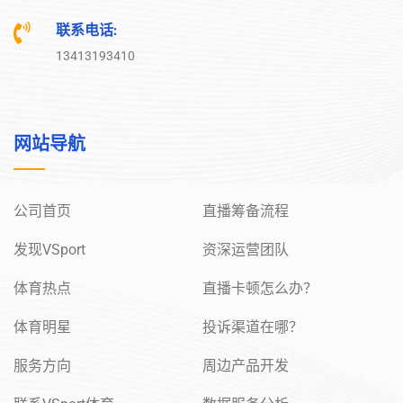
联系电话:
13413193410
网站导航
公司首页
直播筹备流程
发现VSport
资深运营团队
体育热点
直播卡顿怎么办？
体育明星
投诉渠道在哪？
服务方向
周边产品开发