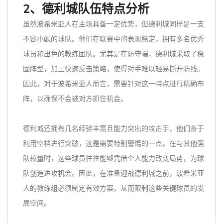
2、德利城队伍特点分析
虽然波希米亚人在主场具备一定优势，但德利城同样是一支
不容小觑的球队。他们在联赛中的表现稳定，拥有多名优秀
球员和出色的教练团队。尤其是在防守端，德利城采取了稳
固阵型，加上快速反击策略，使得对手难以轻易撕开防线。
因此，对于波希米亚人而言，需要针对这一特点进行精确布
阵，以确保不会被对方抓住机会。
德利城还拥有几名经验丰富且能力突出的攻击手，他们善于
利用空档进行突破，这是需要特别警惕的一点。在与其他强
队较量时，这些球员往往能够凭借个人能力改变局势，为球
队创造进攻机会。因此，在准备迎战德利城之前，波希米亚
人的教练组必须制定有效方案，从而限制这些关键球员的发
展空间。