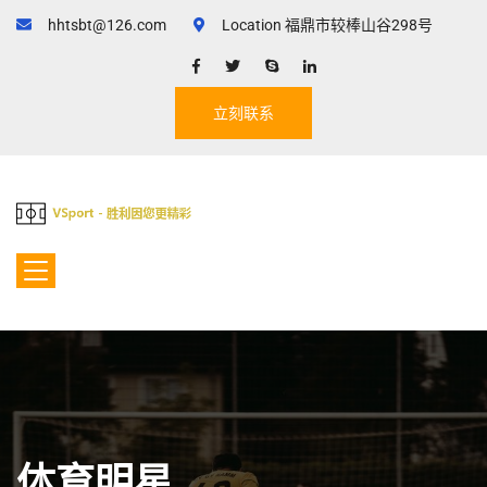
hhtsbt@126.com
Location 福鼎市较棒山谷298号
立刻联系
体育明星