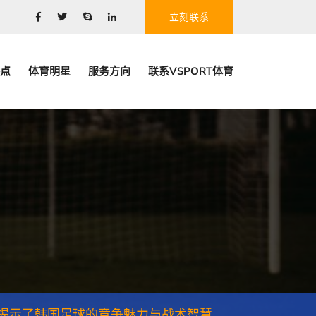
立刻联系
点
体育明星
服务方向
联系VSPORT体育
揭示了韩国足球的竞争魅力与战术智慧