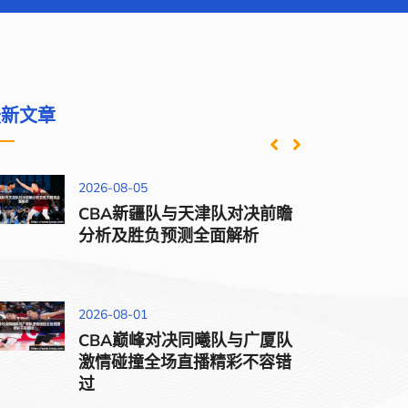
最新文章
2026-08-05
CBA新疆队与天津队对决前瞻
分析及胜负预测全面解析
2026-08-01
CBA巅峰对决同曦队与广厦队
激情碰撞全场直播精彩不容错
过