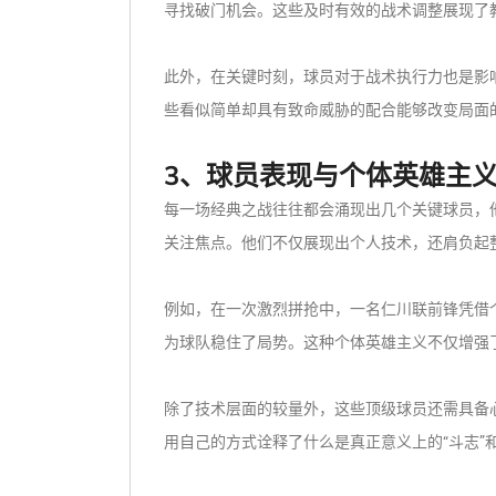
寻找破门机会。这些及时有效的战术调整展现了
此外，在关键时刻，球员对于战术执行力也是影
些看似简单却具有致命威胁的配合能够改变局面
3、球员表现与个体英雄主
每一场经典之战往往都会涌现出几个关键球员，
关注焦点。他们不仅展现出个人技术，还肩负起
例如，在一次激烈拼抢中，一名仁川联前锋凭借
为球队稳住了局势。这种个体英雄主义不仅增强
除了技术层面的较量外，这些顶级球员还需具备
用自己的方式诠释了什么是真正意义上的“斗志”和