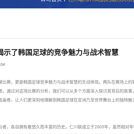
揭示了韩国足球的竞争魅力与战术智慧
:04
球比赛，更是韩国足球竞争魅力与战术智慧的生动体现。两队在赛场上的
景。通过对这场比赛的分析，我们可以从多个方面深入探讨其背后的故事
技画卷，让人们更深刻地理解到韩国足球在亚洲乃至世界舞台上的独特魅
与者，各自拥有着悠久而丰富的历史。仁川联成立于2003年，虽然相对