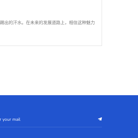
向前踢出的汗水。在未来的发展道路上，相信这种魅力