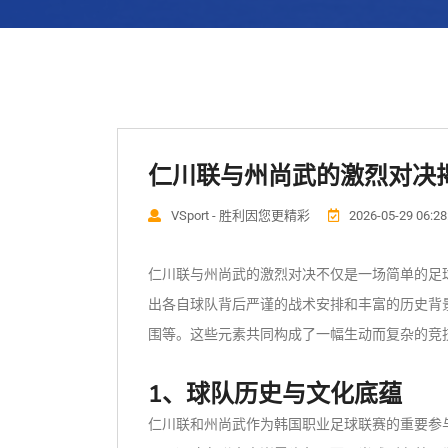
仁川联与州尚武的激烈对决
VSport - 胜利因您更精彩
2026-05-29 06:28
仁川联与州尚武的激烈对决不仅是一场简单的足
出各自球队背后严谨的战术安排和丰富的历史背
围等。这些元素共同构成了一幅生动而复杂的竞
1、球队历史与文化底蕴
仁川联和州尚武作为韩国职业足球联赛的重要参