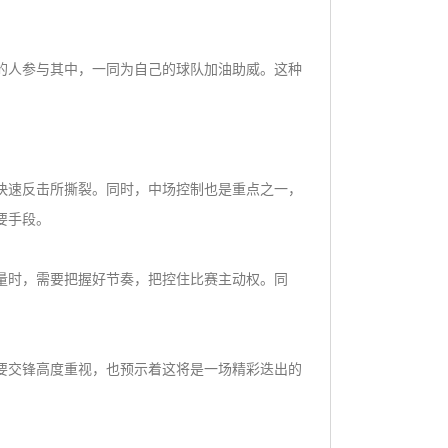
的人参与其中，一同为自己的球队加油助威。这种
快速反击所撕裂。同时，中场控制也是重点之一，
要手段。
量时，需要把握好节奏，把控住比赛主动权。同
要交锋高度重视，也预示着这将是一场精彩迭出的