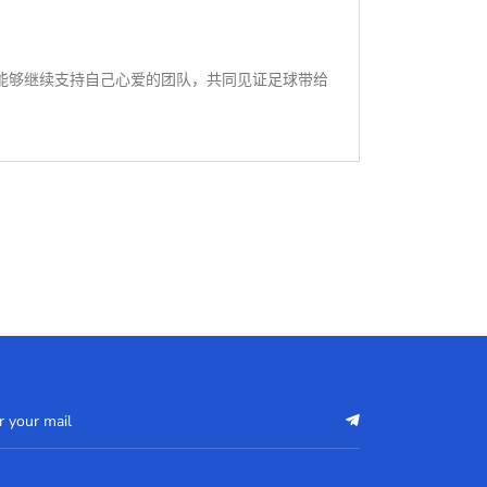
能够继续支持自己心爱的团队，共同见证足球带给