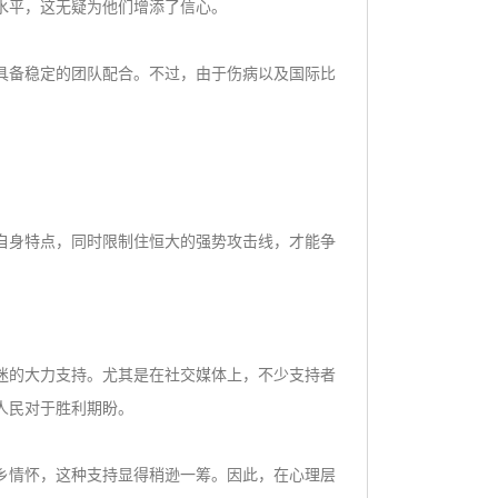
水平，这无疑为他们增添了信心。
具备稳定的团队配合。不过，由于伤病以及国际比
自身特点，同时限制住恒大的强势攻击线，才能争
迷的大力支持。尤其是在社交媒体上，不少支持者
人民对于胜利期盼。
乡情怀，这种支持显得稍逊一筹。因此，在心理层