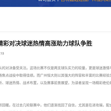
精彩对决球迷热情高涨助力球队争胜
:13
队的对决备受关注。这场比赛不仅是两支球队实力的较量，更是球迷激情
场焦点战役中取得佳绩。而广州恒大则以其强大的阵容和丰富的比赛经验
析、球迷热情、战术布置，以及赛事前景展望，为读者呈现一场精彩绝伦
所回暖。在过去几轮联赛中，他们逐渐找回了自信，尤其是在进攻端，配