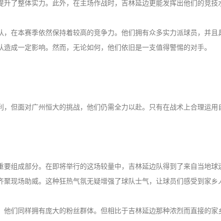
提升了整体实力。此外，在主场作战时，吉林延边更能发挥出他们的竞技
队，在本赛季依然保持着较高的竞争力。他们拥有众多实力派球员，并且
队造成一定影响。然而，无论如何，他们依旧是一支值得警惕的对手。
利，但面对广州恒大的挑战，他们仍需全力以赴。只有在战术上合理运用
重要组成部分。在即将举行的这场较量中，吉林延边队得到了来自当地球
齐聚现场助威。这种狂热气氛无疑增强了球队士气，让球员们感受到家乡
，他们同样拥有庞大的粉丝群体。但相比于吉林延边那种浓烈而直接的家