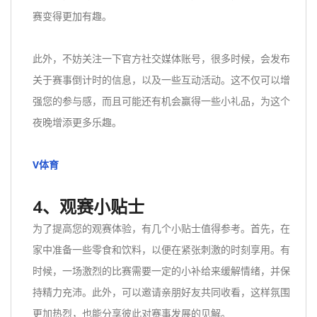
赛变得更加有趣。
此外，不妨关注一下官方社交媒体账号，很多时候，会发布
关于赛事倒计时的信息，以及一些互动活动。这不仅可以增
强您的参与感，而且可能还有机会赢得一些小礼品，为这个
夜晚增添更多乐趣。
V体育
4、观赛小贴士
为了提高您的观赛体验，有几个小贴士值得参考。首先，在
家中准备一些零食和饮料，以便在紧张刺激的时刻享用。有
时候，一场激烈的比赛需要一定的小补给来缓解情绪，并保
持精力充沛。此外，可以邀请亲朋好友共同收看，这样氛围
更加热烈，也能分享彼此对赛事发展的见解。