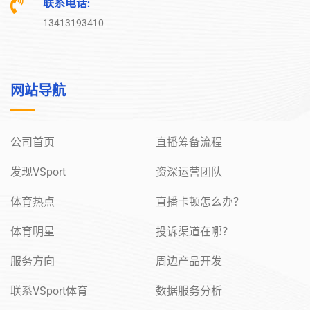
联系电话:
13413193410
网站导航
公司首页
直播筹备流程
发现VSport
资深运营团队
体育热点
直播卡顿怎么办？
体育明星
投诉渠道在哪？
服务方向
周边产品开发
联系VSport体育
数据服务分析