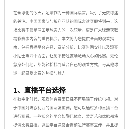
在全球化的今天，足球作为一种国际语言，吸引了无数球迷
的关注。中国国家队与叙利亚队的国际友谊赛即将到来，这
场比赛不仅是两国足球实力的一次较量，更是广大球迷获取
精彩赛事内容的重要机会。本文将为您提供全面的观看指
南，包括直播平台选择、赛前分析、比赛时间安排以及观赛
小贴士等四个方面，让您不错过这场激动人心的比赛。无论
您身处何地，都能轻松找到适合自己的观看方式，与其他球
迷一起感受比赛的热情与魅力。
1、直播平台选择
在数字化时代，观看体育赛事已经不再局限于传统电视。对
于中国对阵叙利亚的国际友谊赛，您可以通过多种直播平台
进行观看。一些知名的平台如腾讯体育、爱奇艺和优酷都将
提供比赛直播。这些平台通常会提前进行赛事宣传，并且提