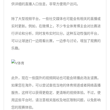
供详细的直播入口信息，非常方便用户访问。
除了大型视频平台，一些社交媒体也可能会有相关的直播或
实时更新。例如，在微博上，不少专业体育博主会对比赛进
行评论和分析，同时发布实时比分。这种互动性强的平台，
可以让球迷们一边观看比赛，一边参与讨论，增加了观赛的
乐趣。
此外，现在一些国外的视频网站也可能会转播此场友谊赛。
如果您在海外，可以尝试查找当地的体育频道或者网络直播
服务，这样可以获得更稳定、更清晰的视频体验。不过，使
用这些平台时，请注意相关版权及地区限制问题，以免影响
您的观赛体验。