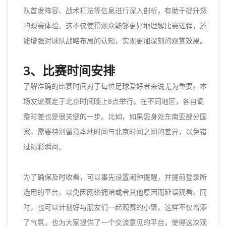
队首发阵容、战术打法等信息进行深入剖析，有助于提升您
的观赛体验。这不仅使得观众能够更好地理解比赛进程，还
能增强对球队战略布局的认知，实现更加深刻的观赏效果。
3、比赛时间安排
了解准确的比赛时间对于每位足球爱好者来说尤为重要。本
场友谊赛定于北京时间晚上8点举行。在不同地区，各自调
整时差也是很关键的一步。比如，如果您身处东南亚部分国
家，需要特别留意本地时间与北京时间之间的差异，以免错
过精彩瞬间。
为了确保及时收看，可以事先设置闹钟提醒，并提前登录所
选用的平台，以免因网络拥堵或者其他原因而延误观看。同
时，也可以计划好与朋友们一起观赛的小聚，这样不仅增添
了气氛，也为大家提供了一个交流意见的平台，使得这次观